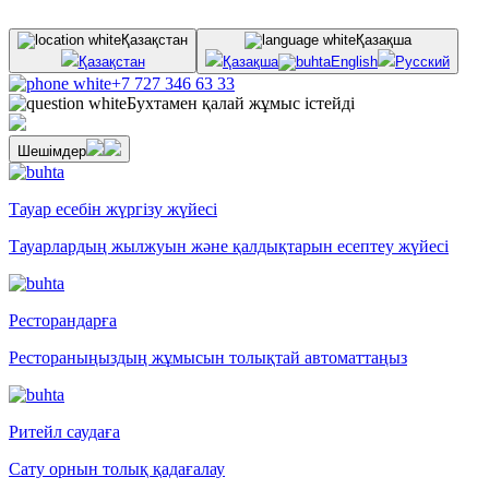
Қазақстан
Қазақша
Қазақстан
Қазақша
English
Русский
+7 727 346 63 33
Бухтамен қалай жұмыс істейді
Шешімдер
Тауар есебін жүргізу жүйесі
Тауарлардың жылжуын және қалдықтарын есептеу жүйесі
Ресторандарға
Рестораныңыздың жұмысын толықтай автоматтаңыз
Ритейл саудаға
Сату орнын толық қадағалау