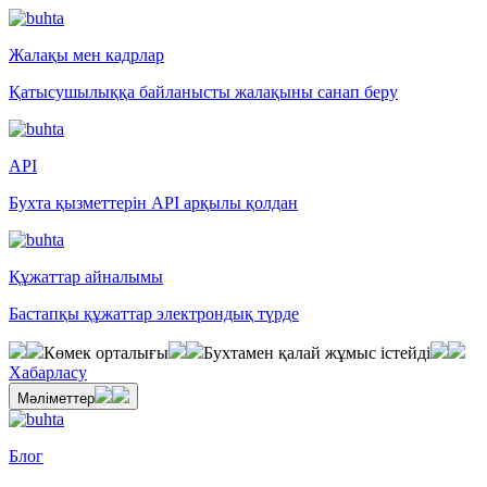
Жалақы мен кадрлар
Қатысушылыққа байланысты жалақыны санап беру
API
Бухта қызметтерін API арқылы қолдан
Құжаттар айналымы
Бастапқы құжаттар электрондық түрде
Көмек орталығы
Бухтамен қалай жұмыс істейді
Хабарласу
Мәліметтер
Блог