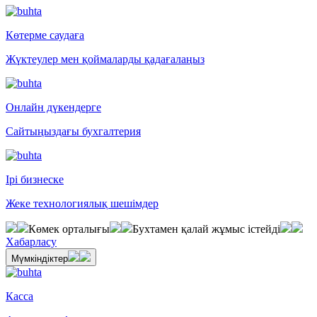
Көтерме саудаға
Жүктеулер мен қоймаларды қадағалаңыз
Онлайн дүкендерге
Сайтыңыздағы бухгалтерия
Ірі бизнеске
Жеке технологиялық шешімдер
Көмек орталығы
Бухтамен қалай жұмыс істейді
Хабарласу
Мүмкіндіктер
Касса