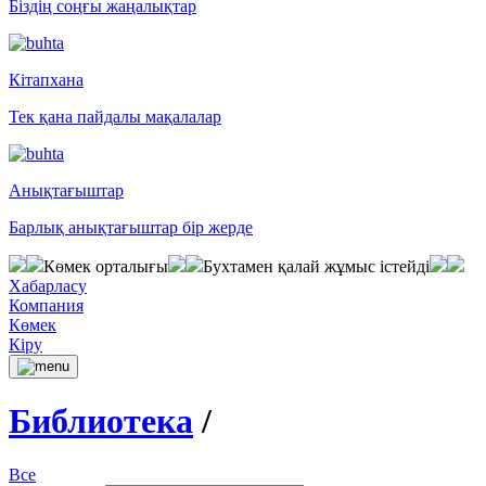
Біздің соңғы жаңалықтар
Кітапхана
Тек қана пайдалы мақалалар
Анықтағыштар
Барлық анықтағыштар бір жерде
Көмек орталығы
Бухтамен қалай жұмыс істейді
Хабарласу
Компания
Көмек
Кіру
Библиотека
/
Все