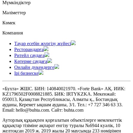
Мүмкіндіктер
Мәліметтер
Көмек
Компания
Тауар есебін жүргізу жүйесі
Ресторандарға
Ритейл саудаға
Көтерме саудаға
Онлайн дүкендерге
Ірі бизнеске
«Бухта» ЖШС. БИН: 140840021970. «Forte Bank» АҚ. ИИК:
KZ1796502F0008821885. БИК: IRTYKZKA. Мекенжай:
050013, Қазақстан Республикасы, Алматы қ., Бостандық
ауданы, Керемет ықшам ауданы, 3/1. Тел.: +7 727 346 63 33.
Email: hello@buhta.com. Сайт: buhta.com
Ауторлық құқықпен қорғалатын объектілерге мемлекеттік
құқықтар тізіміне ақпарат енгізу туралы №6944 куәлік, 10
желтоқсан 2019 ж. 2019 жылы 20 маусымда 233 нөмірімен