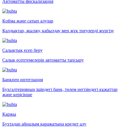
Автоматты фискализация
Қойма және сатып алулар
Қалдықтар, жылжу, қабылдау мен жүк тиеулерді жүргізу
Салықтық есеп беру
Салық есептемелерін автоматты тапсыру
Банкпен интеграция
Бухгалтерияның ішіндегі банк, төлем негізіндегі құжаттар
және керісінше
Қаржы
Бухтадан айналым қаражатына кредит алу