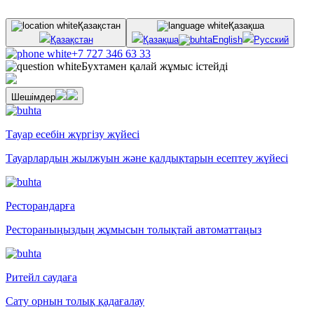
Қазақстан
Қазақша
Қазақстан
Қазақша
English
Русский
+7 727 346 63 33
Бухтамен қалай жұмыс істейді
Шешімдер
Тауар есебін жүргізу жүйесі
Тауарлардың жылжуын және қалдықтарын есептеу жүйесі
Ресторандарға
Рестораныңыздың жұмысын толықтай автоматтаңыз
Ритейл саудаға
Сату орнын толық қадағалау