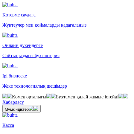
Көтерме саудаға
Жүктеулер мен қоймаларды қадағалаңыз
Онлайн дүкендерге
Сайтыңыздағы бухгалтерия
Ірі бизнеске
Жеке технологиялық шешімдер
Көмек орталығы
Бухтамен қалай жұмыс істейді
Хабарласу
Мүмкіндіктер
Касса