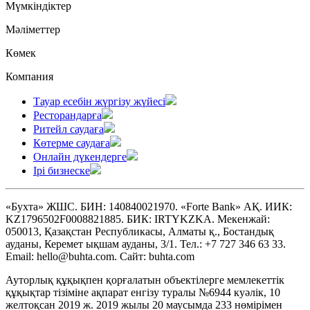
Мүмкіндіктер
Мәліметтер
Көмек
Компания
Тауар есебін жүргізу жүйесі
Ресторандарға
Ритейл саудаға
Көтерме саудаға
Онлайн дүкендерге
Ірі бизнеске
«Бухта» ЖШС. БИН: 140840021970. «Forte Bank» АҚ. ИИК:
KZ1796502F0008821885. БИК: IRTYKZKA. Мекенжай:
050013, Қазақстан Республикасы, Алматы қ., Бостандық
ауданы, Керемет ықшам ауданы, 3/1. Тел.: +7 727 346 63 33.
Email: hello@buhta.com. Сайт: buhta.com
Ауторлық құқықпен қорғалатын объектілерге мемлекеттік
құқықтар тізіміне ақпарат енгізу туралы №6944 куәлік, 10
желтоқсан 2019 ж. 2019 жылы 20 маусымда 233 нөмірімен