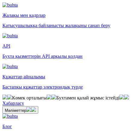
Жалақы мен кадрлар
Қатысушылыққа байланысты жалақыны санап беру
API
Бухта қызметтерін API арқылы қолдан
Құжаттар айналымы
Бастапқы құжаттар электрондық түрде
Көмек орталығы
Бухтамен қалай жұмыс істейді
Хабарласу
Мәліметтер
Блог