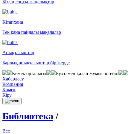
Біздің соңғы жаңалықтар
Кітапхана
Тек қана пайдалы мақалалар
Анықтағыштар
Барлық анықтағыштар бір жерде
Көмек орталығы
Бухтамен қалай жұмыс істейді
Хабарласу
Компания
Көмек
Кіру
Библиотека
/
Все