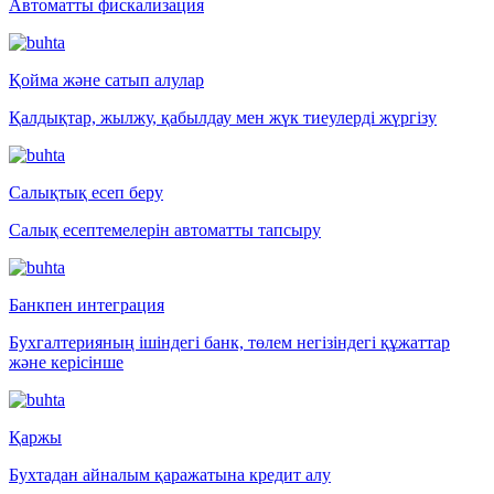
Автоматты фискализация
Қойма және сатып алулар
Қалдықтар, жылжу, қабылдау мен жүк тиеулерді жүргізу
Салықтық есеп беру
Салық есептемелерін автоматты тапсыру
Банкпен интеграция
Бухгалтерияның ішіндегі банк, төлем негізіндегі құжаттар
және керісінше
Қаржы
Бухтадан айналым қаражатына кредит алу