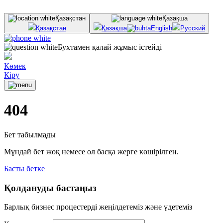
Қазақстан
Қазақша
Қазақстан
Қазақша
English
Русский
Бухтамен қалай жұмыс істейді
Көмек
Кіру
404
Бет табылмады
Мұндай бет жоқ немесе ол басқа жерге көшірілген.
Басты бетке
Қолдануды бастаңыз
Барлық бизнес процестерді жеңілдетеміз және үдетеміз