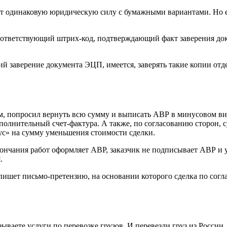
одинаковую юридическую силу с бумажными вариантами. Но есл
соответствующий штрих-код, подтверждающий факт заверения до
 заверение документа ЭЦП, имеется, заверять такие копии отд
м, попросил вернуть всю сумму и выписать АВР в минусовом вид
олнительный счет-фактура. А также, по согласованию сторон, 
с» на сумму уменьшения стоимости сделки.
ончания работ оформляет АВР, заказчик не подписывает АВР и у
я.
ишет письмо-претензию, на основании которого сделка по согла
ваете услуги по перевозке грузов. И перевезли груз из России.