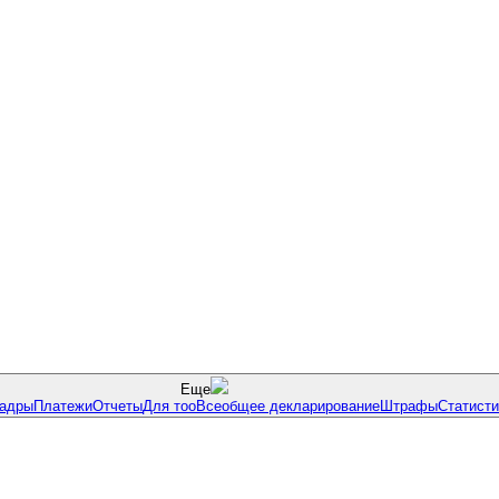
Еще
адры
Платежи
Отчеты
Для тоо
Всеобщее декларирование
Штрафы
Статисти