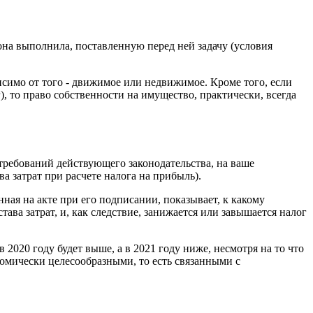
рона выполнила, поставленную перед ней задачу (условия
висимо от того - движимое или недвижимое. Кроме того, если
), то право собственности на имущество, практически, всегда
ребований действующего законодательства, на ваше
а затрат при расчете налога на прибыль).
ная на акте при его подписании, показывает, к какому
ава затрат, и, как следствие, занижается или завышается налог
 2020 году будет выше, а в 2021 году ниже, несмотря на то что
номически целесообразными, то есть связанными с