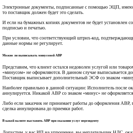
Электронные документы, подписанные с помощью ЭЦП, имеют 
то поставщик должен будет это сделать.
И если на бумажных копиях документов не будет установлен 
подписью и печатью.
При условии, что соответствующий штрих-код, подтверждающий
данные нормы не регулирует.
Можно ли выписывать минусовой АВР
Представим, что клиент остался недоволен услугой или товаро
«минусом» не оформляются. В данном случае выписывается доп
Поставщик выписывает дополнительный ЭСФ со знаком «мину
Наиболее правильно в данной ситуации: Исполнитель после ок
аннулируется. Никакой АВР со знаком «минус» не оформляетс
Либо если заказчик не принимает работы до оформления АВР, п
сделка аннулирована до приемки работ.
В какой валюте выставить АВР при оказании услуг нерезиденту
Допустим, у вас ИП на упрощенке, вы неплательщик НДС, оказы