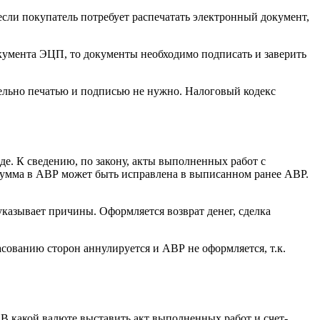
и покупатель потребует распечатать электронный документ,
кумента ЭЦП, то документы необходимо подписать и заверить
ельно печатью и подписью не нужно. Налоговый кодекс
е. К сведению, по закону, акты выполненных работ с
сумма в АВР может быть исправлена в выписанном ранее АВР.
казывает причины. Оформляется возврат денег, сделка
сованию сторон аннулируется и АВР не оформляется, т.к.
 В какой валюте выставить акт выполненных работ и счет-