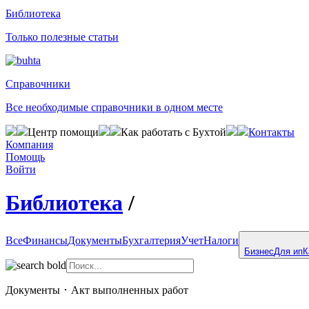
Библиотека
Только полезные статьи
Справочники
Все необходимые справочники в одном месте
Центр помощи
Как работать с Бухтой
Контакты
Компания
Помощь
Войти
Библиотека
/
Все
Финансы
Документы
Бухгалтерия
Учет
Налоги
Бизнес
Для ип
К
Документы
･
Акт выполненных работ