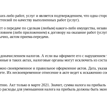
ких-либо работ, услуг и является подтверждением, что одна сто
ретензий по качеству выполненных работ (услуг).
дет о передаче по сделкам (любым) какого-либо имущества, неза
ловием (либо приложением) к договору на оказание работ (услуг
ычно, актом приема-передачи.
доначислением налогов. А если вы оформите его с нарушением т
ные в таких актах, налоговые органы могут исключить из состав
жно своевременное и правильное оформление актов. Дата, указан
те. Их несвоевременное отнесение в акте ведет к искажению сост
ию. Акт только в марте 2021. Значит, сумма налога на прибыль в
 что расходы для уменьшения налога на прибыль должны быть эко