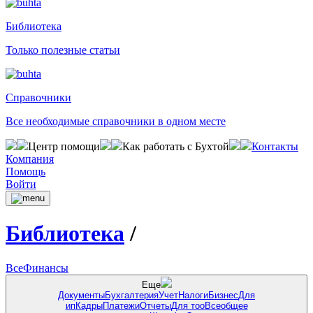
Библиотека
Только полезные статьи
Справочники
Все необходимые справочники в одном месте
Центр помощи
Как работать с Бухтой
Контакты
Компания
Помощь
Войти
Библиотека
/
Все
Финансы
Еще
Документы
Бухгалтерия
Учет
Налоги
Бизнес
Для
ип
Кадры
Платежи
Отчеты
Для тоо
Всеобщее