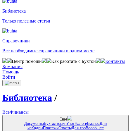
Библиотека
Только полезные статьи
Справочники
Все необходимые справочники в одном месте
Центр помощи
Как работать с Бухтой
Контакты
Компания
Помощь
Войти
Библиотека
/
Все
Финансы
Еще
Документы
Бухгалтерия
Учет
Налоги
Бизнес
Для
ип
Кадры
Платежи
Отчеты
Для тоо
Всеобщее