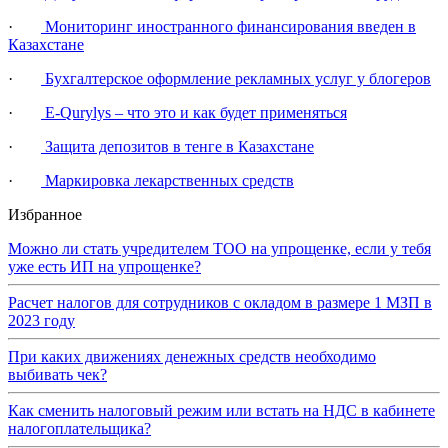
·
Мониторинг иностранного финансирования введен в
Казахстане
·
Бухгалтерское оформление рекламных услуг у блогеров
·
Е-Qurylys – что это и как будет применяться
·
Защита депозитов в тенге в Казахстане
·
Маркировка лекарственных средств
Избранное
Можно ли стать учредителем ТОО на упрощенке, если у тебя
уже есть ИП на упрощенке?
Расчет налогов для сотрудников с окладом в размере 1 МЗП в
2023 году
При каких движениях денежных средств необходимо
выбивать чек?
Как сменить налоговый режим или встать на НДС в кабинете
налогоплательщика?