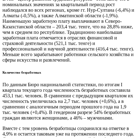
номинальных значениях за квартальный период рост
наблюдался во всех регионах, кроме гг. Нур-Султана (-6,4%) и
Алматы (-0,5%), а также Алматинской области (-1,9%).
Наименьшую заработную плату выплачивают в Северо-
Казахстанской области – 203,4 тыс. тенге, что на 28,8% ниже,
чем в среднем по республике. Традиционно наибольшая
заработная плата отмечается в отраслях финансовой и
страховой деятельности (521,1 тыс. тенге) и
профессиональной и научной деятельности (416,4 тыс. тенге).
Меньше всего зарабатывают работники сельского хозяйства и
сферы искусства и развлечений.
Количество безработных
По данным Бюро национальной статистики, по итогам I
квартала текущего года численность безработных составила
453,1 тыс. человек. В сравнении с предыдущим кварталом их
численность увеличилась на 2,7 тыс. человек (+0,6%), а в
сравнении с аналогичным периодом прошлого года на 1,9
тыс. человек (+0,4%). В гендерном разрезе 54% безработных
граждан являются женщинами, а 46% – мужчинами.
Вместе с тем уровень безработицы сохранился на отметке в
4,9% и остается таковым уже на протяжении последнего года.