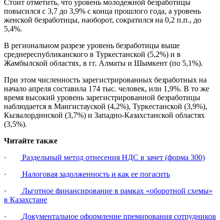
Стоит отметить, что уровень молодежной безработицы
повысился с 3,7 до 3,9% с конца прошлого года, а уровень
женской безработицы, наоборот, сократился на 0,2 п.п., до
5,4%.
В региональном разрезе уровень безработицы выше
среднереспубликанского в Туркестанской (5,2%) и в
Жамбылской областях, в гг. Алматы и Шымкент (по 5,1%).
При этом численность зарегистрированных безработных на
начало апреля составила 174 тыс. человек, или 1,9%. В то же
время высокий уровень зарегистрированной безработицы
наблюдается в Мангистауской (4,2%), Туркестанской (3,9%),
Кызылординской (3,7%) и Западно-Казахстанской областях
(3,5%).
Читайте также
·
Раздельный метод отнесения НДС в зачет (форма 300)
·
Налоговая задолженность и как ее погасить
·
Льготное финансирование в рамках «оборотной схемы»
в Казахстане
·
Документальное оформление премирования сотрудников