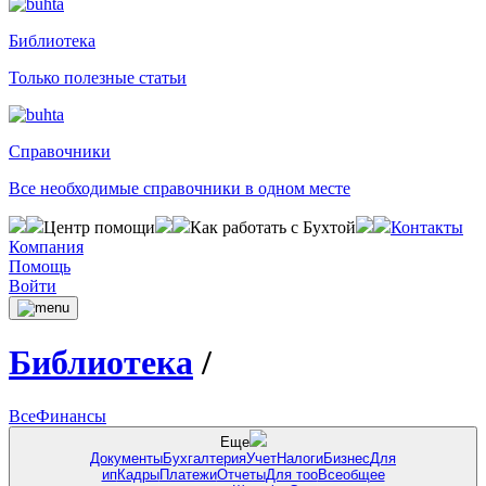
Библиотека
Только полезные статьи
Справочники
Все необходимые справочники в одном месте
Центр помощи
Как работать с Бухтой
Контакты
Компания
Помощь
Войти
Библиотека
/
Все
Финансы
Еще
Документы
Бухгалтерия
Учет
Налоги
Бизнес
Для
ип
Кадры
Платежи
Отчеты
Для тоо
Всеобщее