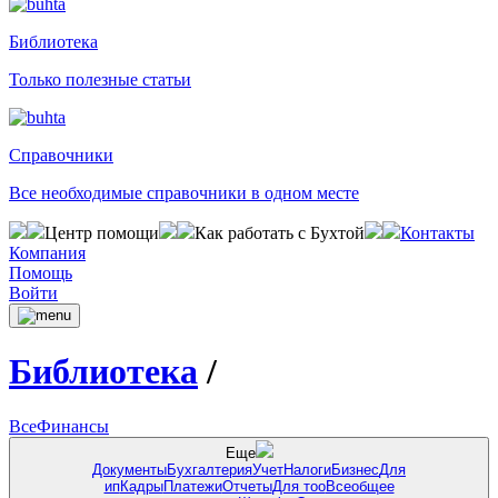
Библиотека
Только полезные статьи
Справочники
Все необходимые справочники в одном месте
Центр помощи
Как работать с Бухтой
Контакты
Компания
Помощь
Войти
Библиотека
/
Все
Финансы
Еще
Документы
Бухгалтерия
Учет
Налоги
Бизнес
Для
ип
Кадры
Платежи
Отчеты
Для тоо
Всеобщее