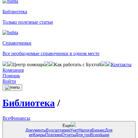
Библиотека
Только полезные статьи
Справочники
Все необходимые справочники в одном месте
Центр помощи
Как работать с Бухтой
Контакты
Компания
Помощь
Войти
Библиотека
/
Все
Финансы
Еще
Документы
Бухгалтерия
Учет
Налоги
Бизнес
Для
ип
Кадры
Платежи
Отчеты
Для тоо
Всеобщее