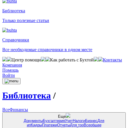
Библиотека
Только полезные статьи
Справочники
Все необходимые справочники в одном месте
Центр помощи
Как работать с Бухтой
Контакты
Компания
Помощь
Войти
Библиотека
/
Все
Финансы
Еще
Документы
Бухгалтерия
Учет
Налоги
Бизнес
Для
ип
Кадры
Платежи
Отчеты
Для тоо
Всеобщее