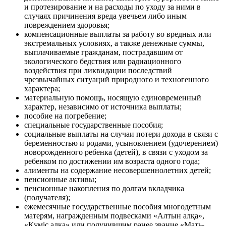
и протезирование и на расходы по уходу за ними в
случаях причинения вреда увечьем либо иным
повреждением здоровья;
компенсационные выплаты за работу во вредных или
экстремальных условиях, а также денежные суммы,
выплачиваемые гражданам, пострадавшим от
экологического бедствия или радиационного
воздействия при ликвидации последствий
чрезвычайных ситуаций природного и техногенного
характера;
материальную помощь, носящую единовременный
характер, независимо от источника выплаты;
пособие на погребение;
специальные государственные пособия;
социальные выплаты на случаи потери дохода в связи с
беременностью и родами, усыновлением (удочерением)
новорожденного ребенка (детей), в связи с уходом за
ребенком по достижении им возраста одного года;
алименты на содержание несовершеннолетних детей;
пенсионные активы;
пенсионные накопления по долгам вкладчика
(получателя);
ежемесячные государственные пособия многодетным
матерям, награжденным подвесками «Алтын алқа»,
«Күміс алқа» или получившим ранее звание «Мать-