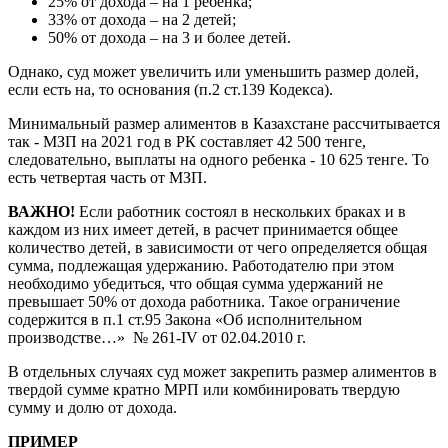
25% от дохода – на 1 ребенка;
33% от дохода – на 2 детей;
50% от дохода – на 3 и более детей.
Однако, суд может увеличить или уменьшить размер долей,
если есть на, то основания (п.2 ст.139 Кодекса).
Минимальный размер алиментов в Казахстане рассчитывается
так - МЗП на 2021 год в РК составляет 42 500 тенге,
следовательно, выплаты на одного ребенка - 10 625 тенге. То
есть четвертая часть от МЗП.
ВАЖНО!
Если работник состоял в нескольких браках и в
каждом из них имеет детей, в расчет принимается общее
количество детей, в зависимости от чего определяется общая
сумма, подлежащая удержанию. Работодателю при этом
необходимо убедиться, что общая сумма удержаний не
превышает 50% от дохода работника. Такое ограничение
содержится в п.1 ст.95 Закона «Об исполнительном
производстве…» № 261-IV от 02.04.2010 г.
В отдельных случаях суд может закрепить размер алиментов в
твердой сумме кратно МРП или комбинировать твердую
сумму и долю от дохода.
ПРИМЕР