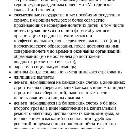
героиня», награжденным орденами «Материнская
слава» I и II степени;
ежемесячные государственные пособия многодетным
семьям, имеющим четырех и более совместно
проживающих несовершеннолетних детей, в том числе
детей, обучающихся по очной форме обучения в
организациях среднего, технического и
профессионального, после среднего, высшего и (или)
послевузовского образования, после достижения ими
совершеннолетия до времени окончания организаций
образования (но не более чем до достижения
двадцатитрехлетнего возраста);
адресную социальную помощь;
активы фонда социального медицинского страхования;
жилищные выплаты;
деньги, находящиеся на банковских счетах в жилищных
строительных сберегательных банках в виде жилищных
строительных сбережений, накопленные за счет
использования жилищных выплат;
деньги, находящиеся на банковских счетах в банках
второго уровня в виде накоплений на капитальный
ремонт общего имущества объекта кондоминиума, за
исключением взысканий на основании судебных
решений по делам о неисполнении обязательств по
договорам, заключаемым в целях проведения