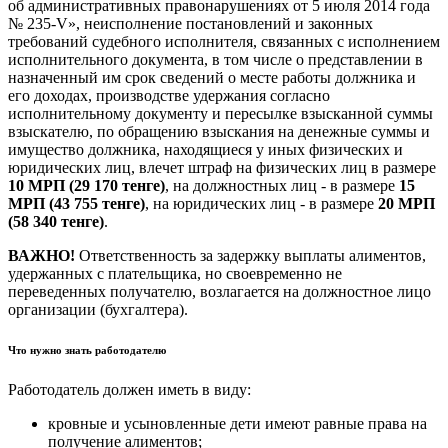
об административных правонарушениях от 5 июля 2014 года
№ 235-V», неисполнение постановлений и законных
требований судебного исполнителя, связанных с исполнением
исполнительного документа, в том числе о представлении в
назначенный им срок сведений о месте работы должника и
его доходах, производстве удержания согласно
исполнительному документу и пересылке взысканной суммы
взыскателю, по обращению взыскания на денежные суммы и
имущество должника, находящиеся у иных физических и
юридических лиц, влечет штраф на физических лиц в размере
10 МРП (29 170 тенге)
, на должностных лиц - в размере
15
МРП (43 755 тенге)
, на юридических лиц - в размере
20 МРП
(58 340 тенге)
.
ВАЖНО!
Ответственность за задержку выплаты алиментов,
удержанных с плательщика, но своевременно не
переведенных получателю, возлагается на должностное лицо
организации (бухгалтера).
Что нужно знать работодателю
Работодатель должен иметь в виду:
кровные и усыновленные дети имеют равные права на
получение алиментов;