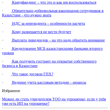
·
Краудфандинг – что это и как им воспользоваться
·
Обязательно-добровольная вакцинация сотрудников в
Казахстане - что нужно знать
·
НДС за нерезидента – особенности расчета
·
Кому разрешается не вести бухучет
·
Выплата дивидендов – на что надо обратить внимание
·
Кредитование МСБ казахстанскими банками второго
уровня
·
Как получить госгрант на открытие собственного
бизнеса в Казахстане
·
Что такое договор ГПХ?
·
Ведение учета кассовым методом – нюансы
Избранное
Можно ли стать учредителем ТОО на упрощенке, если у тебя
уже есть ИП на упрощенке?