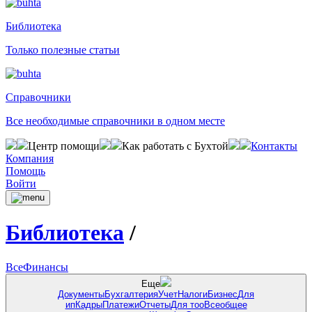
Библиотека
Только полезные статьи
Справочники
Все необходимые справочники в одном месте
Центр помощи
Как работать с Бухтой
Контакты
Компания
Помощь
Войти
Библиотека
/
Все
Финансы
Еще
Документы
Бухгалтерия
Учет
Налоги
Бизнес
Для
ип
Кадры
Платежи
Отчеты
Для тоо
Всеобщее