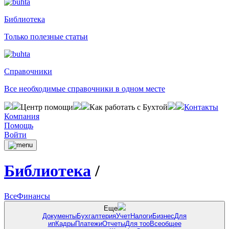
Библиотека
Только полезные статьи
Справочники
Все необходимые справочники в одном месте
Центр помощи
Как работать с Бухтой
Контакты
Компания
Помощь
Войти
Библиотека
/
Все
Финансы
Еще
Документы
Бухгалтерия
Учет
Налоги
Бизнес
Для
ип
Кадры
Платежи
Отчеты
Для тоо
Всеобщее