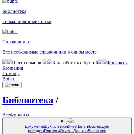
Библиотека
Только полезные статьи
Справочники
Все необходимые справочники в одном месте
Центр помощи
Как работать с Бухтой
Контакты
Компания
Помощь
Войти
Библиотека
/
Все
Финансы
Еще
Документы
Бухгалтерия
Учет
Налоги
Бизнес
Для
ип
Кадры
Платежи
Отчеты
Для тоо
Всеобщее