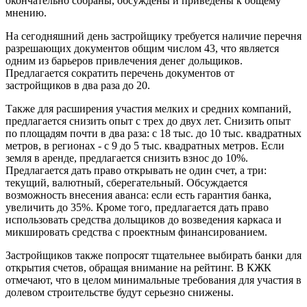
окончательно собраны, обсуждены и приведены к общему
мнению.
На сегодняшний день застройщику требуется наличие перечня
разрешающих документов общим числом 43, что является
одним из барьеров привлечения денег дольщиков.
Предлагается сократить перечень документов от
застройщиков в два раза до 20.
Также для расширения участия мелких и средних компаний,
предлагается снизить опыт с трех до двух лет. Снизить опыт
по площадям почти в два раза: с 18 тыс. до 10 тыс. квадратных
метров, в регионах - с 9 до 5 тыс. квадратных метров. Если
земля в аренде, предлагается снизить взнос до 10%.
Предлагается дать право открывать не один счет, а три:
текущий, валютный, сберегательный. Обсуждается
возможность внесения аванса: если есть гарантия банка,
увеличить до 35%. Кроме того, предлагается дать право
использовать средства дольщиков до возведения каркаса и
микшировать средства с проектным финансированием.
Застройщиков также попросят тщательнее выбирать банки для
открытия счетов, обращая внимание на рейтинг. В КЖК
отмечают, что в целом минимальные требования для участия в
долевом строительстве будут серьезно снижены.