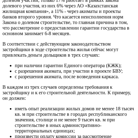
долевом участии, только 17% работает в рамках закона
долевого участия, из них 6% через АО «Казахстанская
жилищная компания», а 11% - через акиматы и проекты
банков второго уровня. Что касается неисполнения норм
Закона о долевом строительстве, то главная причина в том,
что рассмотрение о предоставлении гарантии государства в
основном занимает 6-8 месяцев.
В соответствии с действующим законодательством
застройщики в ходе строительства жилья сейчас могут
привлекать деньги дольщиков в трех случаях:
при наличии гарантии Единого оператора (КЖК);
с разрешения акимата, при участии в проекте БВУ;
с разрешения акимата, после возведения каркаса.
В каждом из трех случаев определены требования к
застройщику и к его строительной деятельности. К примеру,
он должен:
иметь опыт реализации жилых домов не менее 18 тысяч
кв. м при строительстве в городах республиканского
значения, столице и не менее 9 тысяч кв. м при
строительстве в иных административно-
территориальных единицах;
произвести оплату комиссии за рассмотрение