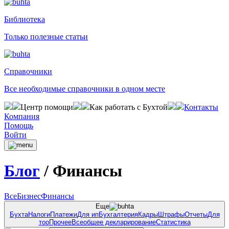
Библиотека
Только полезные статьи
Справочники
Все необходимые справочники в одном месте
Центр помощи
Как работать с Бухтой
Контакты
Компания
Помощь
Войти
Блог
/
Финансы
Все
Бизнес
Финансы
Еще
Бухта
Налоги
Платежи
Для ип
Бухгалтерия
Кадры
Штрафы
Отчеты
Для
тоо
Прочее
Всеобщее декларирование
Статистика