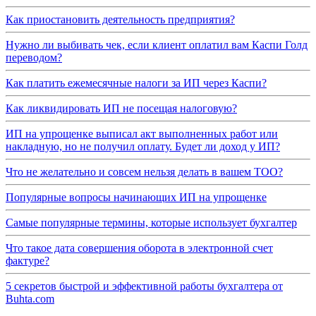
Как приостановить деятельность предприятия?
Нужно ли выбивать чек, если клиент оплатил вам Каспи Голд
переводом?
Как платить ежемесячные налоги за ИП через Каспи?
Как ликвидировать ИП не посещая налоговую?
ИП на упрощенке выписал акт выполненных работ или
накладную, но не получил оплату. Будет ли доход у ИП?
Что не желательно и совсем нельзя делать в вашем ТОО?
Популярные вопросы начинающих ИП на упрощенке
Самые популярные термины, которые использует бухгалтер
Что такое дата совершения оборота в электронной счет
фактуре?
5 секретов быстрой и эффективной работы бухгалтера от
Buhta.com