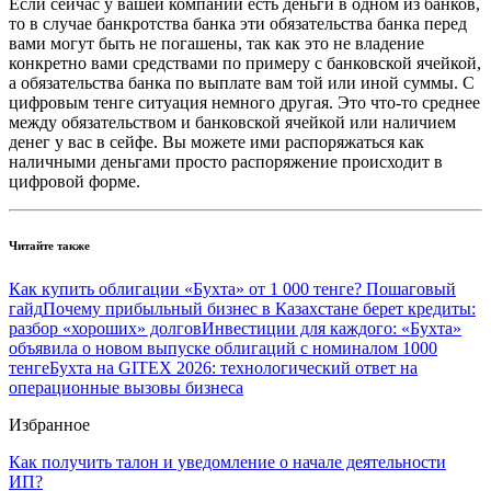
Если сейчас у вашей компании есть деньги в одном из банков,
то в случае банкротства банка эти обязательства банка перед
вами могут быть не погашены, так как это не владение
конкретно вами средствами по примеру с банковской ячейкой,
а обязательства банка по выплате вам той или иной суммы. С
цифровым тенге ситуация немного другая. Это что-то среднее
между обязательством и банковской ячейкой или наличием
денег у вас в сейфе. Вы можете ими распоряжаться как
наличными деньгами просто распоряжение происходит в
цифровой форме.
Читайте также
Как купить облигации «Бухта» от 1 000 тенге? Пошаговый
гайд
Почему прибыльный бизнес в Казахстане берет кредиты:
разбор «хороших» долгов
Инвестиции для каждого: «Бухта»
объявила о новом выпуске облигаций с номиналом 1000
тенге
Бухта на GITEX 2026: технологический ответ на
операционные вызовы бизнеса
Избранное
Как получить талон и уведомление о начале деятельности
ИП?