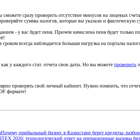
вы сможете сразу проверить отсутствие минусов на лицевых сче
а проверяйте суммы налогов, которые вы указали и фактическую 
анием - у вас будет пеня. Причем начислена пеня будет только п
ё!
им сроком всегда наблюдается большая нагрузка на порталы нало
к как у каждого стат. отчета свои даты. Но вы можете
проверить
э
лярно проверять свой личный кабинет. Нужно помнить, что отчет
PDF формате!
д
Почему прибыльный бизнес в Казахстане берет кредиты: разбо
GITEX 2026: технологический ответ на операционные вызовы би