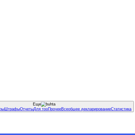
Еще
ры
Штрафы
Отчеты
Для тоо
Прочее
Всеобщее декларирование
Статистика