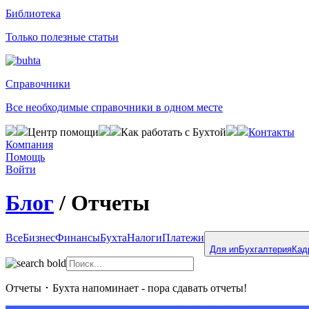
Библиотека
Только полезные статьи
Справочники
Все необходимые справочники в одном месте
Центр помощи
Как работать с Бухтой
Контакты
Компания
Помощь
Войти
Блог
/
Отчеты
Все
Бизнес
Финансы
Бухта
Налоги
Платежи
Для ип
Бухгалтерия
Кад
Отчеты
･
Бухта напоминает - пора сдавать отчеты!