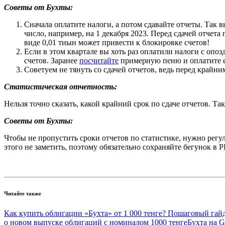
Советы от Бухты:
Сначала оплатите налоги, а потом сдавайте отчеты. Так 
число, например, на 1 декабря 2023. Перед сдачей отчет
виде 0,01 тиын может привести к блокировке счетов!
Если в этом квартале вы хоть раз оплатили налоги с опозд
счетов. Заранее
посчитайте
примерную пеню и оплатите е
Советуем не тянуть со сдачей отчетов, ведь перед крайн
Статистическая отчетность:
Нельзя точно сказать, какой крайний срок по сдаче отчетов. Та
Советы от Бухты:
Чтобы не пропустить сроки отчетов по статистике, нужно регу
этого не заметить, поэтому обязательно сохраняйте бегунок в 
Читайте также
Как купить облигации «Бухта» от 1 000 тенге? Пошаговый гай
о новом выпуске облигаций с номиналом 1000 тенге
Бухта на 