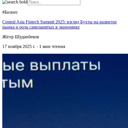
#Бизнес
Central Asia Fintech Summit 2025: взгляд Бухты на развитие
рынка и роль самозанятых в экономике
Жігер Шуданбеков
17 ноября 2025 г.
·
1
мин чтения