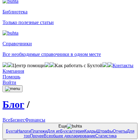
Библиотека
Только полезные статьи
Справочники
Все необходимые справочники в одном месте
Центр помощи
Как работать с Бухтой
Контакты
Компания
Помощь
Войти
Блог
/
Все
Бизнес
Финансы
Еще
Бухта
Налоги
Платежи
Для ип
Бухгалтерия
Кадры
Штрафы
Отчеты
Для
тоо
Прочее
Всеобщее декларирование
Статистика