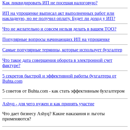
Как ликвидировать ИП не посещая налоговую?
ИП на упрощенке выписал акт выполненных работ или
накладную, но не получил оплату. Будет ли доход у ИП?
Что не желательно и совсем нельзя делать в вашем ТОО?
Популярные вопросы начинающих ИП на упрощенке
Самые популярные термины, которые использует бухгалтер
Что такое дата совершения оборота в электронной счет
фактуре?
5 секретов быстрой и эффективной работы бухгалтера от
Buhta.com
5 советов от Buhta.com - как стать эффективным бухгалтером
Ashyq - для чего нужен и как принять участие
Что дает бизнесу Ashyq? Какие наказания и льготы
применяются?