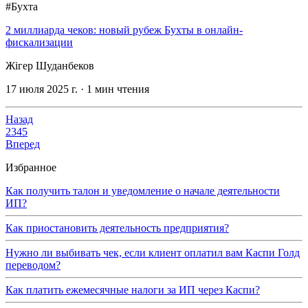
#Бухта
2 миллиарда чеков: новый рубеж Бухты в онлайн-
фискализации
Жігер Шуданбеков
17 июля 2025 г.
·
1
мин чтения
Назад
2
3
4
5
Вперед
Избранное
Как получить талон и уведомление о начале деятельности
ИП?
Как приостановить деятельность предприятия?
Нужно ли выбивать чек, если клиент оплатил вам Каспи Голд
переводом?
Как платить ежемесячные налоги за ИП через Каспи?