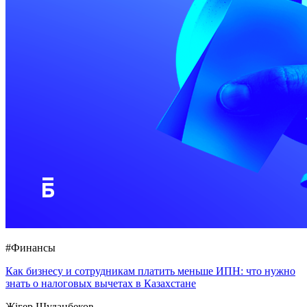
#Финансы
Как бизнесу и сотрудникам платить меньше ИПН: что нужно
знать о налоговых вычетах в Казахстане
Жігер Шуданбеков