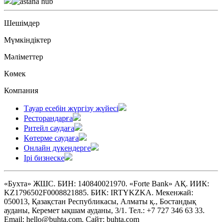
Шешімдер
Мүмкіндіктер
Мәліметтер
Көмек
Компания
Тауар есебін жүргізу жүйесі
Ресторандарға
Ритейл саудаға
Көтерме саудаға
Онлайн дүкендерге
Ірі бизнеске
«Бухта» ЖШС. БИН: 140840021970. «Forte Bank» АҚ. ИИК:
KZ1796502F0008821885. БИК: IRTYKZKA. Мекенжай:
050013, Қазақстан Республикасы, Алматы қ., Бостандық
ауданы, Керемет ықшам ауданы, 3/1. Тел.: +7 727 346 63 33.
Email: hello@buhta.com. Сайт: buhta.com