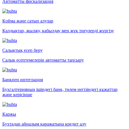
Автоматты фискализация
Қойма және сатып алулар
Қалдықтар, жылжу, қабылдау мен жүк тиеулерді жүргізу
Салықтық есеп беру
Салық есептемелерін автоматты тапсыру
Банкпен интеграция
Бухгалтерияның ішіндегі банк, төлем негізіндегі құжаттар
және керісінше
Қаржы
Бухтадан айналым қаражатына кредит алу