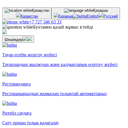
Қазақстан
Қазақша
Қазақстан
Қазақша
English
Русский
+7 727 346 63 33
Бухтамен қалай жұмыс істейді
Шешімдер
Тауар есебін жүргізу жүйесі
Тауарлардың жылжуын және қалдықтарын есептеу жүйесі
Ресторандарға
Рестораныңыздың жұмысын толықтай автоматтаңыз
Ритейл саудаға
Сату орнын толық қадағалау