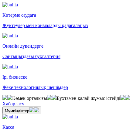
Көтерме саудаға
Жүктеулер мен қоймаларды қадағалаңыз
Онлайн дүкендерге
Сайтыңыздағы бухгалтерия
Ірі бизнеске
Жеке технологиялық шешімдер
Көмек орталығы
Бухтамен қалай жұмыс істейді
Хабарласу
Мүмкіндіктер
Касса