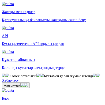
Жалақы мен кадрлар
Қатысушылыққа байланысты жалақыны санап беру
API
Бухта қызметтерін API арқылы қолдан
Құжаттар айналымы
Бастапқы құжаттар электрондық түрде
Көмек орталығы
Бухтамен қалай жұмыс істейді
Хабарласу
Мәліметтер
Блог