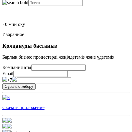
･
·
0
мин оқу
Избранное
Қолдануды бастаңыз
Барлық бизнес процестерді жеңілдетеміз және үдетеміз
Компания аты
Email
+7
Скачать приложение