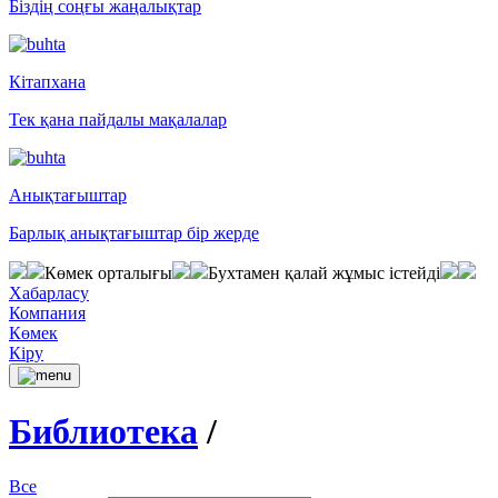
Біздің соңғы жаңалықтар
Кітапхана
Тек қана пайдалы мақалалар
Анықтағыштар
Барлық анықтағыштар бір жерде
Көмек орталығы
Бухтамен қалай жұмыс істейді
Хабарласу
Компания
Көмек
Кіру
Библиотека
/
Все