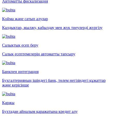
Автоматты фискализация
Қойма және сатып алулар
Қалдықтар, жылжу, қабылдау мен жүк тиеулерді жүргізу
Салықтық есеп беру
Салық есептемелерін автоматты тапсыру
Банкпен интеграция
Бухгалтерияның ішіндегі банк, төлем негізіндегі құжаттар
және керісінше
Қаржы
Бухтадан айналым қаражатына кредит алу