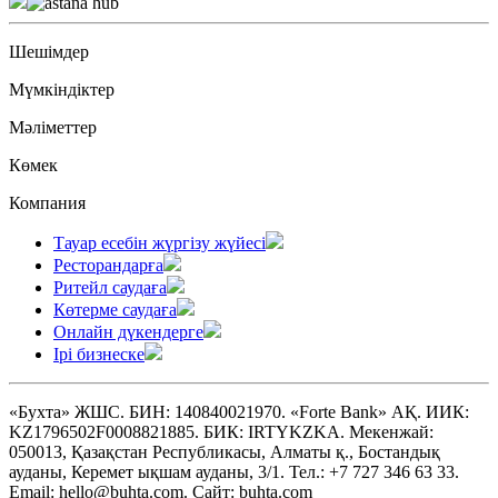
Шешімдер
Мүмкіндіктер
Мәліметтер
Көмек
Компания
Тауар есебін жүргізу жүйесі
Ресторандарға
Ритейл саудаға
Көтерме саудаға
Онлайн дүкендерге
Ірі бизнеске
«Бухта» ЖШС. БИН: 140840021970. «Forte Bank» АҚ. ИИК:
KZ1796502F0008821885. БИК: IRTYKZKA. Мекенжай:
050013, Қазақстан Республикасы, Алматы қ., Бостандық
ауданы, Керемет ықшам ауданы, 3/1. Тел.: +7 727 346 63 33.
Email: hello@buhta.com. Сайт: buhta.com