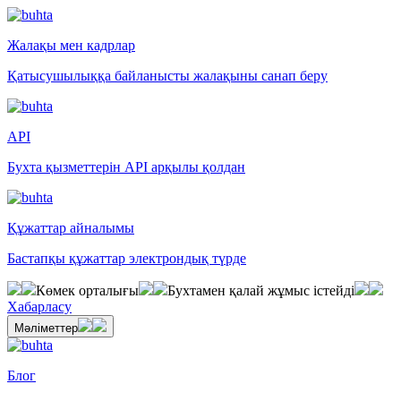
Жалақы мен кадрлар
Қатысушылыққа байланысты жалақыны санап беру
API
Бухта қызметтерін API арқылы қолдан
Құжаттар айналымы
Бастапқы құжаттар электрондық түрде
Көмек орталығы
Бухтамен қалай жұмыс істейді
Хабарласу
Мәліметтер
Блог