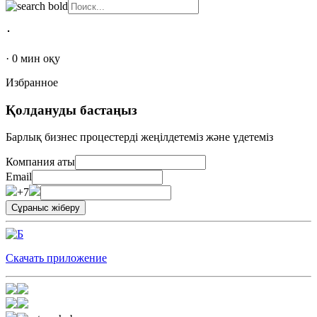
･
·
0
мин оқу
Избранное
Қолдануды бастаңыз
Барлық бизнес процестерді жеңілдетеміз және үдетеміз
Компания аты
Email
+7
Скачать приложение