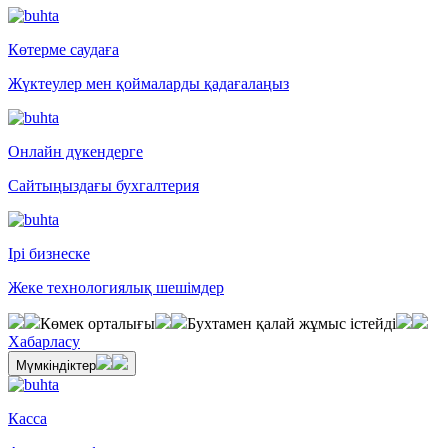
Көтерме саудаға
Жүктеулер мен қоймаларды қадағалаңыз
Онлайн дүкендерге
Сайтыңыздағы бухгалтерия
Ірі бизнеске
Жеке технологиялық шешімдер
Көмек орталығы
Бухтамен қалай жұмыс істейді
Хабарласу
Мүмкіндіктер
Касса