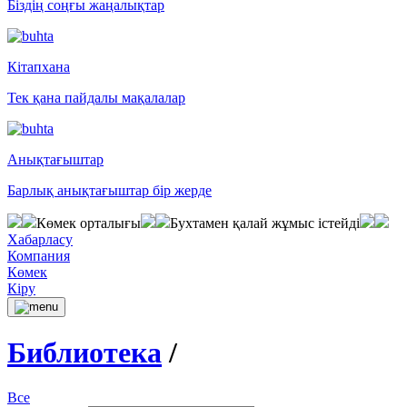
Біздің соңғы жаңалықтар
Кітапхана
Тек қана пайдалы мақалалар
Анықтағыштар
Барлық анықтағыштар бір жерде
Көмек орталығы
Бухтамен қалай жұмыс істейді
Хабарласу
Компания
Көмек
Кіру
Библиотека
/
Все