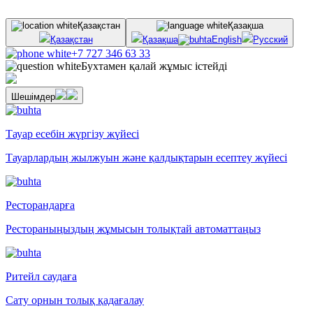
Қазақстан
Қазақша
Қазақстан
Қазақша
English
Русский
+7 727 346 63 33
Бухтамен қалай жұмыс істейді
Шешімдер
Тауар есебін жүргізу жүйесі
Тауарлардың жылжуын және қалдықтарын есептеу жүйесі
Ресторандарға
Рестораныңыздың жұмысын толықтай автоматтаңыз
Ритейл саудаға
Сату орнын толық қадағалау