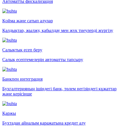
Автоматты фискализация
Қойма және сатып алулар
Қалдықтар, жылжу, қабылдау мен жүк тиеулерді жүргізу
Салықтық есеп беру
Салық есептемелерін автоматты тапсыру
Банкпен интеграция
Бухгалтерияның ішіндегі банк, төлем негізіндегі құжаттар
және керісінше
Қаржы
Бухтадан айналым қаражатына кредит алу