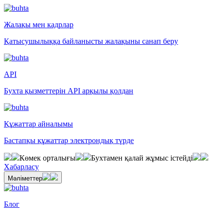
Жалақы мен кадрлар
Қатысушылыққа байланысты жалақыны санап беру
API
Бухта қызметтерін API арқылы қолдан
Құжаттар айналымы
Бастапқы құжаттар электрондық түрде
Көмек орталығы
Бухтамен қалай жұмыс істейді
Хабарласу
Мәліметтер
Блог