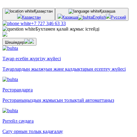
Қазақстан
Қазақша
Қазақстан
Қазақша
English
Русский
+7 727 346 63 33
Бухтамен қалай жұмыс істейді
Шешімдер
Тауар есебін жүргізу жүйесі
Тауарлардың жылжуын және қалдықтарын есептеу жүйесі
Ресторандарға
Рестораныңыздың жұмысын толықтай автоматтаңыз
Ритейл саудаға
Сату орнын толық қадағалау