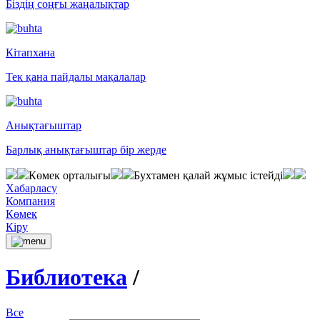
Біздің соңғы жаңалықтар
Кітапхана
Тек қана пайдалы мақалалар
Анықтағыштар
Барлық анықтағыштар бір жерде
Көмек орталығы
Бухтамен қалай жұмыс істейді
Хабарласу
Компания
Көмек
Кіру
Библиотека
/
Все