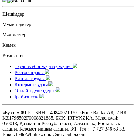
Шешімдер
Мүмкіндіктер
Мәліметтер
Көмек
Компания
Тауар есебін жүргізу жүйесі
Ресторандарға
Ритейл саудаға
Көтерме саудаға
Онлайн дүкендерге
Ірі бизнеске
«Бухта» ЖШС. БИН: 140840021970. «Forte Bank» АҚ. ИИК:
KZ1796502F0008821885. БИК: IRTYKZKA. Мекенжай:
050013, Қазақстан Республикасы, Алматы қ., Бостандық
ауданы, Керемет ықшам ауданы, 3/1. Тел.: +7 727 346 63 33.
Email: hello@buhta.com. Сайт: buhta.com