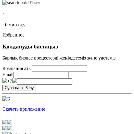
･
·
0
мин оқу
Избранное
Қолдануды бастаңыз
Барлық бизнес процестерді жеңілдетеміз және үдетеміз
Компания аты
Email
+7
Скачать приложение