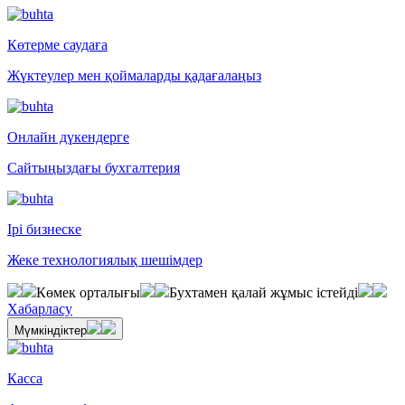
Көтерме саудаға
Жүктеулер мен қоймаларды қадағалаңыз
Онлайн дүкендерге
Сайтыңыздағы бухгалтерия
Ірі бизнеске
Жеке технологиялық шешімдер
Көмек орталығы
Бухтамен қалай жұмыс істейді
Хабарласу
Мүмкіндіктер
Касса