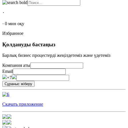
･
·
0
мин оқу
Избранное
Қолдануды бастаңыз
Барлық бизнес процестерді жеңілдетеміз және үдетеміз
Компания аты
Email
+7
Скачать приложение