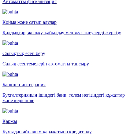
Автоматты фискализация
Қойма және сатып алулар
Қалдықтар, жылжу, қабылдау мен жүк тиеулерді жүргізу
Салықтық есеп беру
Салық есептемелерін автоматты тапсыру
Банкпен интеграция
Бухгалтерияның ішіндегі банк, төлем негізіндегі құжаттар
және керісінше
Қаржы
Бухтадан айналым қаражатына кредит алу