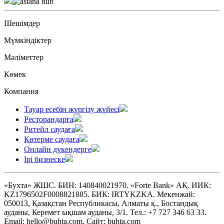
Шешімдер
Мүмкіндіктер
Мәліметтер
Көмек
Компания
Тауар есебін жүргізу жүйесі
Ресторандарға
Ритейл саудаға
Көтерме саудаға
Онлайн дүкендерге
Ірі бизнеске
«Бухта» ЖШС. БИН: 140840021970. «Forte Bank» АҚ. ИИК:
KZ1796502F0008821885. БИК: IRTYKZKA. Мекенжай:
050013, Қазақстан Республикасы, Алматы қ., Бостандық
ауданы, Керемет ықшам ауданы, 3/1. Тел.: +7 727 346 63 33.
Email: hello@buhta.com. Сайт: buhta.com