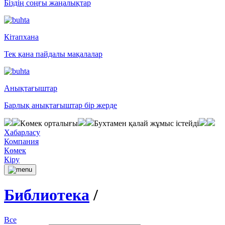
Біздің соңғы жаңалықтар
Кітапхана
Тек қана пайдалы мақалалар
Анықтағыштар
Барлық анықтағыштар бір жерде
Көмек орталығы
Бухтамен қалай жұмыс істейді
Хабарласу
Компания
Көмек
Кіру
Библиотека
/
Все