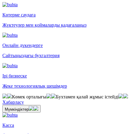
Көтерме саудаға
Жүктеулер мен қоймаларды қадағалаңыз
Онлайн дүкендерге
Сайтыңыздағы бухгалтерия
Ірі бизнеске
Жеке технологиялық шешімдер
Көмек орталығы
Бухтамен қалай жұмыс істейді
Хабарласу
Мүмкіндіктер
Касса