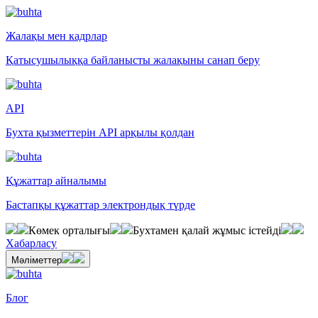
Жалақы мен кадрлар
Қатысушылыққа байланысты жалақыны санап беру
API
Бухта қызметтерін API арқылы қолдан
Құжаттар айналымы
Бастапқы құжаттар электрондық түрде
Көмек орталығы
Бухтамен қалай жұмыс істейді
Хабарласу
Мәліметтер
Блог