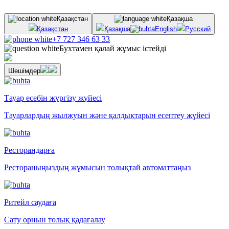
Қазақстан
Қазақша
Қазақстан
Қазақша
English
Русский
+7 727 346 63 33
Бухтамен қалай жұмыс істейді
Шешімдер
Тауар есебін жүргізу жүйесі
Тауарлардың жылжуын және қалдықтарын есептеу жүйесі
Ресторандарға
Рестораныңыздың жұмысын толықтай автоматтаңыз
Ритейл саудаға
Сату орнын толық қадағалау