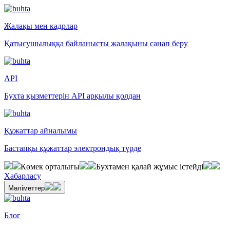
Жалақы мен кадрлар
Қатысушылыққа байланысты жалақыны санап беру
API
Бухта қызметтерін API арқылы қолдан
Құжаттар айналымы
Бастапқы құжаттар электрондық түрде
Көмек орталығы
Бухтамен қалай жұмыс істейді
Хабарласу
Мәліметтер
Блог