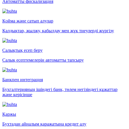
Автоматты фискализация
Қойма және сатып алулар
Қалдықтар, жылжу, қабылдау мен жүк тиеулерді жүргізу
Салықтық есеп беру
Салық есептемелерін автоматты тапсыру
Банкпен интеграция
Бухгалтерияның ішіндегі банк, төлем негізіндегі құжаттар
және керісінше
Қаржы
Бухтадан айналым қаражатына кредит алу