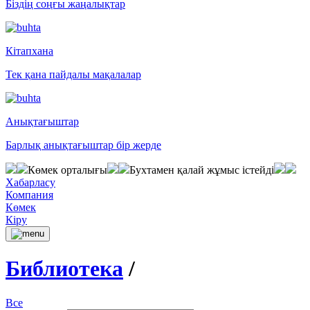
Біздің соңғы жаңалықтар
Кітапхана
Тек қана пайдалы мақалалар
Анықтағыштар
Барлық анықтағыштар бір жерде
Көмек орталығы
Бухтамен қалай жұмыс істейді
Хабарласу
Компания
Көмек
Кіру
Библиотека
/
Все