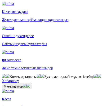
Көтерме саудаға
Жүктеулер мен қоймаларды қадағалаңыз
Онлайн дүкендерге
Сайтыңыздағы бухгалтерия
Ірі бизнеске
Жеке технологиялық шешімдер
Көмек орталығы
Бухтамен қалай жұмыс істейді
Хабарласу
Мүмкіндіктер
Касса