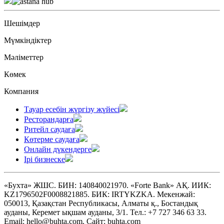
Шешімдер
Мүмкіндіктер
Мәліметтер
Көмек
Компания
Тауар есебін жүргізу жүйесі
Ресторандарға
Ритейл саудаға
Көтерме саудаға
Онлайн дүкендерге
Ірі бизнеске
«Бухта» ЖШС. БИН: 140840021970. «Forte Bank» АҚ. ИИК:
KZ1796502F0008821885. БИК: IRTYKZKA. Мекенжай:
050013, Қазақстан Республикасы, Алматы қ., Бостандық
ауданы, Керемет ықшам ауданы, 3/1. Тел.: +7 727 346 63 33.
Email: hello@buhta.com. Сайт: buhta.com