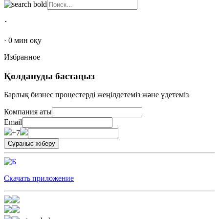
･
·
0
мин оқу
Избранное
Қолдануды бастаңыз
Барлық бизнес процестерді жеңілдетеміз және үдетеміз
Компания аты
Email
+7
Скачать приложение