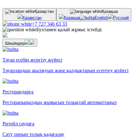
Қазақстан
Қазақша
Қазақстан
Қазақша
English
Русский
+7 727 346 63 33
Бухтамен қалай жұмыс істейді
Шешімдер
Тауар есебін жүргізу жүйесі
Тауарлардың жылжуын және қалдықтарын есептеу жүйесі
Ресторандарға
Рестораныңыздың жұмысын толықтай автоматтаңыз
Ритейл саудаға
Сату орнын толық қадағалау