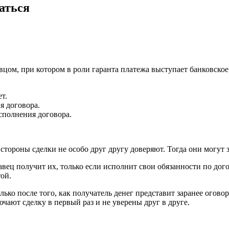
аться
авцом, при котором в роли гаранта платежа выступает банковско
т.
я договора.
исполнения договора.
стороны сделки не особо друг другу доверяют. Тогда они могут з
авец получит их, только если исполнит свои обязанности по дого
той.
олько после того, как получатель денег представит заранее ого
ючают сделку в первый раз и не уверены друг в друге.