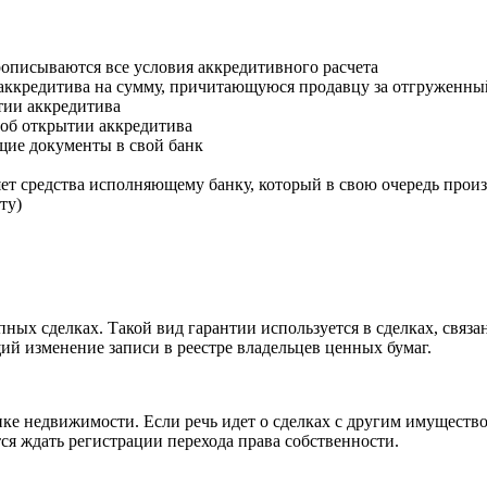
рописываются все условия аккредитивного расчета
 аккредитива на сумму, причитающуюся продавцу за отгруженны
тии аккредитива
 об открытии аккредитива
щие документы в свой банк
ет средства исполняющему банку, который в свою очередь прои
ту)
ных сделках. Такой вид гарантии используется в сделках, связ
й изменение записи в реестре владельцев ценных бумаг.
ке недвижимости. Если речь идет о сделках с другим имущество
тся ждать регистрации перехода права собственности.