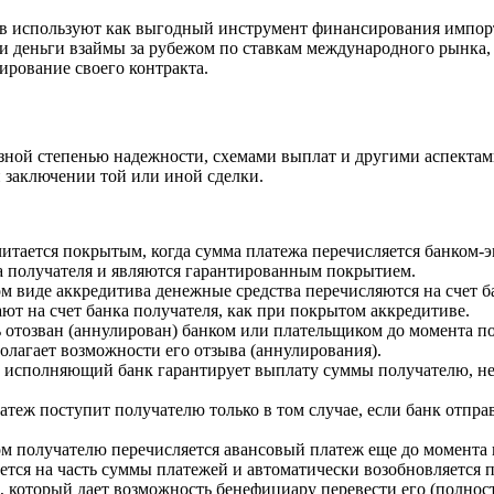
в используют как выгодный инструмент финансирования импорт
ти деньги взаймы за рубежом по ставкам международного рынка,
рование своего контракта.
зной степенью надежности, схемами выплат и другими аспектам
и заключении той или иной сделки.
итается покрытым, когда сумма платежа перечисляется банком-э
ка получателя и являются гарантированным покрытием.
м виде аккредитива денежные средства перечисляются на счет б
ают на счет банка получателя, как при покрытом аккредитиве.
 отозван (аннулирован) банком или плательщиком до момента п
олагает возможности его отзыва (аннулирования).
 исполняющий банк гарантирует выплату суммы получателю, неза
атеж поступит получателю только в том случае, если банк отправ
ом получателю перечисляется авансовый платеж еще до момент
ется на часть суммы платежей и автоматически возобновляется п
, который дает возможность бенефициару перевести его (полнос