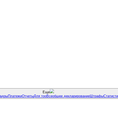
Еще
адры
Платежи
Отчеты
Для тоо
Всеобщее декларирование
Штрафы
Статисти