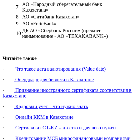
АО «Народный сберегательный банк
7
Казахстана»
8
АО «Ситибанк Казахстан»
9
АО «ForteBank»
ДБ АО «Сбербанк России» (прежнее
10
наименование - АО «ТEXAКABANK»)
Читайте также
·
Что такое дата валютирования (Value date)
·
Овердрафт для бизнеса в Казахстане
·
Признание иностранного сертификата соответствия в
Казахстане
·
Кадровый учет – что нужно знать
·
Онлайн ККМ в Казахстане
·
Сертификат СТ-KZ – что это и для чего нужен
·
Кредитование МСБ микрофинансовыми компаниями