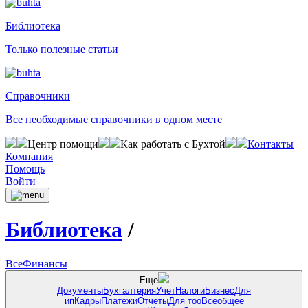
Библиотека
Только полезные статьи
Справочники
Все необходимые справочники в одном месте
Центр помощи
Как работать с Бухтой
Контакты
Компания
Помощь
Войти
Библиотека
/
Все
Финансы
Еще
Документы
Бухгалтерия
Учет
Налоги
Бизнес
Для
ип
Кадры
Платежи
Отчеты
Для тоо
Всеобщее