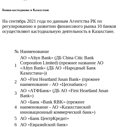
Банки-кастодианы в Казахстане
На сентябрь 2021 года по данным Агентства РК по
регулированию и развитию финансового рынка 10 банков
осуществляют кастодиальную деятельность в Казахстане.
№
Наименование
АО «Altyn Bank» (ДБ China Citic Bank
Corporation Limited) (прежнее название АО
1
«Altyn Bank» (ДБ АО «Народный Банк
Казахстана»))
АО «First Heartland Jusan Bank» (прежнее
2
наименование - АО «Цеснабанк»)
АО «АТФБанк» (ДБ АО «First Heartland Jusan
3
Bank»)
АО «Банк «Bank RBK» (прежнее
4
наименование - АО «Казахстанский
инновационный коммерческий банк»)
5
АО «Банк ЦентрКредит»
6
АО «Евразийский банк»