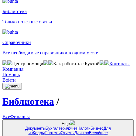
Библиотека
Только полезные статьи
Справочники
Все необходимые справочники в одном месте
Центр помощи
Как работать с Бухтой
Контакты
Компания
Помощь
Войти
Библиотека
/
Все
Финансы
Еще
Документы
Бухгалтерия
Учет
Налоги
Бизнес
Для
ип
Кадры
Платежи
Отчеты
Для тоо
Всеобщее