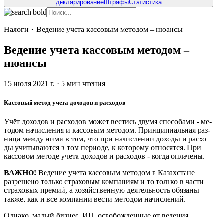
декларирование
Штрафы
Статистика
Налоги
･
Ведение учета кассовым методом – нюансы
Ведение учета кассовым методом –
нюансы
15 июля 2021 г.
·
5
мин чтения
Кассовый метод учета доходов и расходов
Учёт до­хо­дов и рас­хо­дов может ве­стись двумя спо­со­ба­ми - ме­
то­дом на­чис­ле­ния и кас­со­вым ме­то­дом. Прин­ци­пи­аль­ная раз­
ни­ца между ними в том, что при на­чис­ле­нии до­хо­ды и рас­хо­
ды учи­ты­ва­ют­ся в том пе­ри­о­де, к ко­то­ро­му от­но­сят­ся. При
кас­со­вом ме­то­де учета до­хо­дов и рас­хо­дов - когда опла­че­ны.
ВАЖНО!
Ведение учета кассовым методом в Казахстане
разрешено только страховым компаниям и то только в части
страховых премий, а хозяйственную деятельность обязаны
также, как и все компании вести методом начислений.
Однако, малый бизнес, ИП, освобожденные от ведения