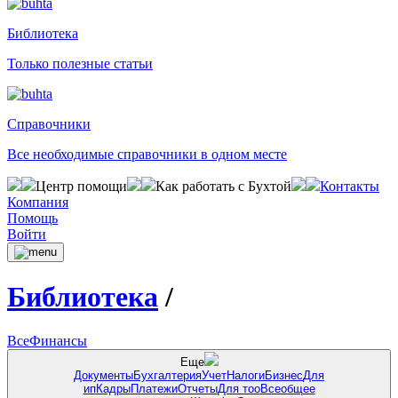
Библиотека
Только полезные статьи
Справочники
Все необходимые справочники в одном месте
Центр помощи
Как работать с Бухтой
Контакты
Компания
Помощь
Войти
Библиотека
/
Все
Финансы
Еще
Документы
Бухгалтерия
Учет
Налоги
Бизнес
Для
ип
Кадры
Платежи
Отчеты
Для тоо
Всеобщее