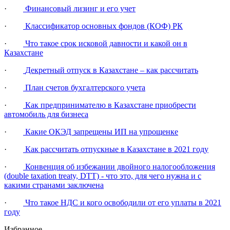
·
Финансовый лизинг и его учет
·
Классификатор основных фондов (КОФ) РК
·
Что такое срок исковой давности и какой он в
Казахстане
·
Декретный отпуск в Казахстане – как рассчитать
·
План счетов бухгалтерского учета
·
Как предпринимателю в Казахстане приобрести
автомобиль для бизнеса
·
Какие ОКЭД запрещены ИП на упрощенке
·
Как рассчитать отпускные в Казахстане в 2021 году
·
Конвенция об избежании двойного налогообложения
(double taxation treaty, DTT) - что это, для чего нужна и с
какими странами заключена
·
Что такое НДС и кого освободили от его уплаты в 2021
году
Избранное